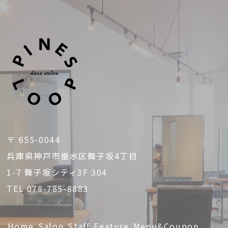
〒 655-0044
兵庫県神戸市垂水区舞子坂4丁目
1-7 舞子坂シティ3F 304
TEL 078-785-8883
Home
Salon
Staff
Feature
Menu&Coupon