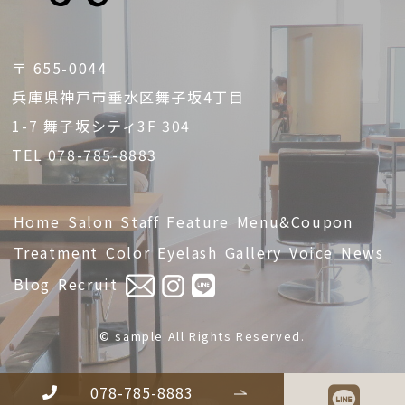
〒 655-0044
兵庫県神戸市垂水区舞子坂4丁目
1-7 舞子坂シティ3F 304
TEL 078-785-8883
Home
Salon
Staff
Feature
Menu&Coupon
Treatment
Color
Eyelash
Gallery
Voice
News
Blog
Recruit
© sample All Rights Reserved.
078-785-8883