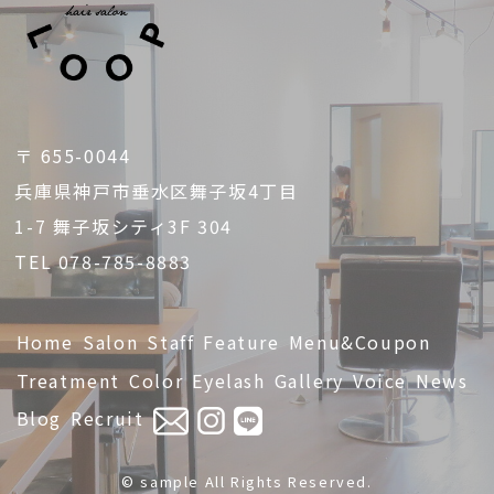
〒 655-0044
兵庫県神戸市垂水区舞子坂4丁目
1-7 舞子坂シティ3F 304
TEL 078-785-8883
Home
Salon
Staff
Feature
Menu&Coupon
Treatment
Color
Eyelash
Gallery
Voice
News
Blog
Recruit
© sample All Rights Reserved.