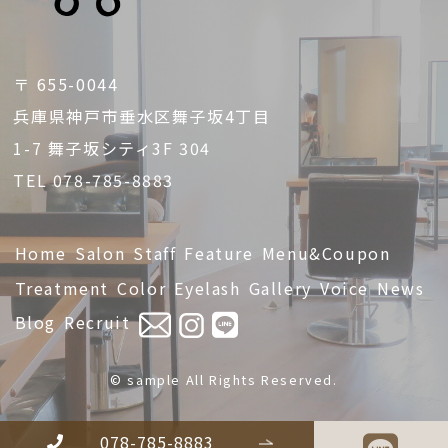
〒 655-0044
兵庫県神戸市垂水区舞子坂4丁目
1-7 舞子坂シティ3F 304
TEL 078-785-8883
Home
Salon
Staff
Feature
Menu&Coupon
Treatment
Color
Eyelash
Gallery
Voice
News
Blog
Recruit
© sample All Rights Reserved.
078-785-8883