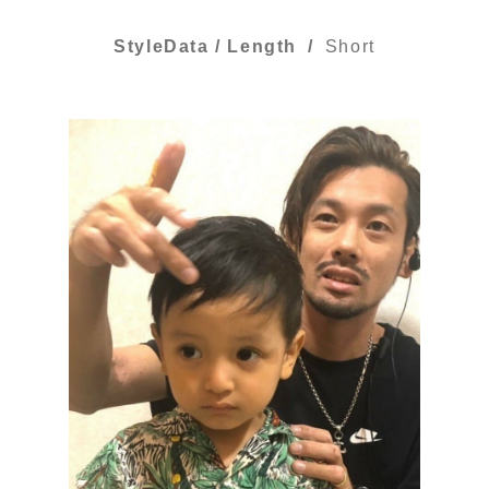
StyleData / Length
Short