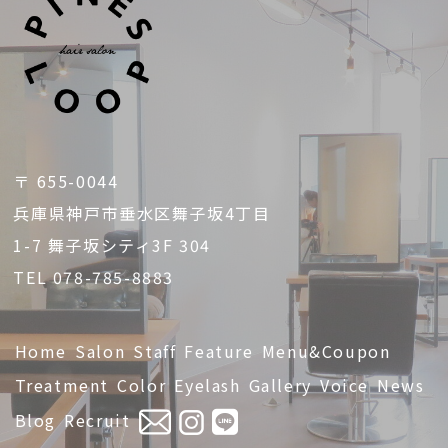
〒 655-0044
兵庫県神戸市垂水区舞子坂4丁目
1-7 舞子坂シティ3F 304
TEL 078-785-8883
Home
Salon
Staff
Feature
Menu&Coupon
Treatment
Color
Eyelash
Gallery
Voice
News
Blog
Recruit