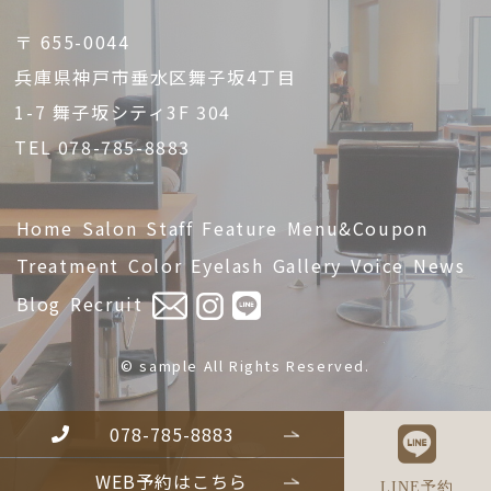
〒 655-0044
兵庫県神戸市垂水区舞子坂4丁目
1-7 舞子坂シティ3F 304
TEL 078-785-8883
Home
Salon
Staff
Feature
Menu&Coupon
Treatment
Color
Eyelash
Gallery
Voice
News
Blog
Recruit
© sample All Rights Reserved.
078-785-8883
WEB予約はこちら
LINE予約